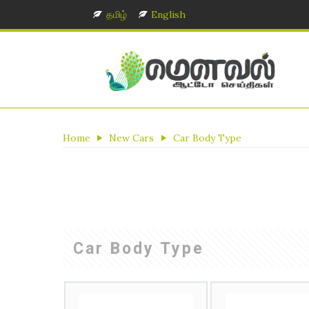
தமிழ்
English
Home
New Cars
Car Body Type
Car Body Type