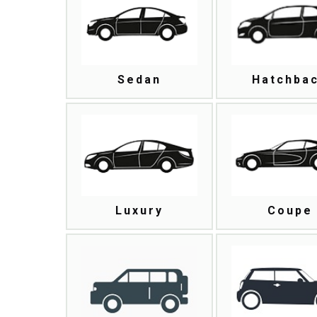
Sedan
Hatchba
Luxury
Coupe