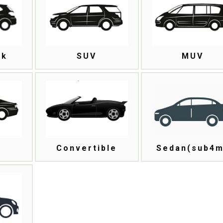
ck
SUV
MUV
Convertible
Sedan(sub4m