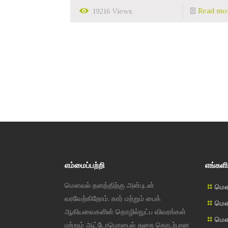
Read mo
19216 Views
எம்மைப்பற்றி
எங்களி
மௌவல் தளத்திற்கு அன்புடன்
மௌவ
வரவேற்கிறோம். கார் மற்றும் பைக்
மௌவ
ஆகியவைகளின் தொழில்நுட்ப விவரங்கள்
மௌவ
மற்றும் ஆட்டோமொபைல் துறை தொடர்பான