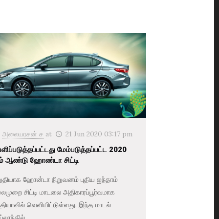
அலையரசன் ச
at
21 Jun 2020 03:17 pm
ளிப்படுத்தப்பட்டது மேம்படுத்தப்பட்ட 2020
் ஆண்டு ஹோண்டா சிட்டி
ுதியாக ஹோன்டா நிறுவனம் புதிய ஐந்தாம்
ைமுறை சிட்டி மாடலை அதிகாரப்பூர்வமாக
தியாவில் வெளியிட்டுள்ளது. இந்த மாடல்
்லாந்தில்...