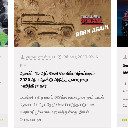
m
அலையரசன் ச
at
08 Aug 2020 02:16
pm
சோ
வர
ஆகஸ்ட் 15 ஆம் தேதி வெளிப்படுத்தப்படும்
2020 ஆம் ஆண்டு அடுத்த தலைமுறை
ு
கி
மஹிந்திரா தார்
வர
மஹிந்திரா நிறுவனம் அடுத்த தலைமுறை தார் மாடல்
மா
ஆகஸ்ட் 15 ஆம் தேதி வெளிப்படுத்தப்படும் என
வெள
அதிகாரப்பூர்வமாக அறிவித்துள்ளது. இதன்
சோதனை ஓட்ட...
re