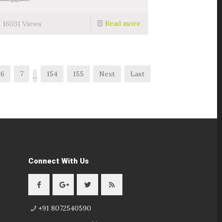
Read more
16031 Views
6
7
154
155
Next
Last
...
Connect With Us
+91 8072540590