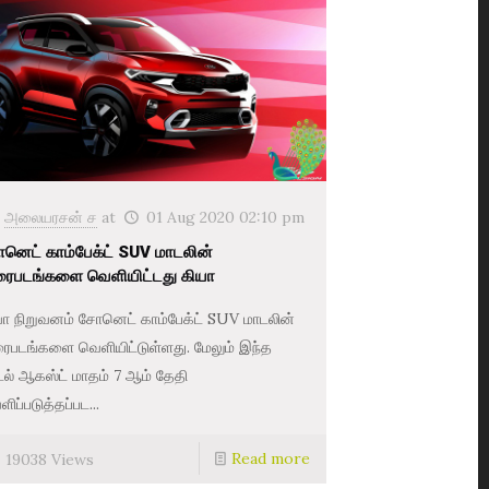
அலையரசன் ச
at
01 Aug 2020 02:10 pm
னெட் காம்பேக்ட் SUV மாடலின்
ைபடங்களை வெளியிட்டது கியா
யா நிறுவனம் சோனெட் காம்பேக்ட் SUV மாடலின்
ைபடங்களை வெளியிட்டுள்ளது. மேலும் இந்த
டல் ஆகஸ்ட் மாதம் 7 ஆம் தேதி
ிப்படுத்தப்பட...
Read more
19038 Views