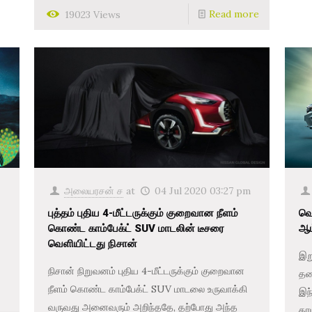
Read more
19023 Views
அலையரசன் ச
at
04 Jul 2020 03:27 pm
புத்தம் புதிய 4-மீட்டருக்கும் குறைவான நீளம்
வெ
கொண்ட காம்பேக்ட் SUV மாடலின் டீசரை
ஆம
வெளியிட்டது நிசான்
இற
நிசான் நிறுவனம் புதிய 4-மீட்டருக்கும் குறைவான
தல
நீளம் கொண்ட காம்பேக்ட் SUV மாடலை உருவாக்கி
இந்
வருவது அனைவரும் அறிந்ததே, தற்போது அந்த
தாய