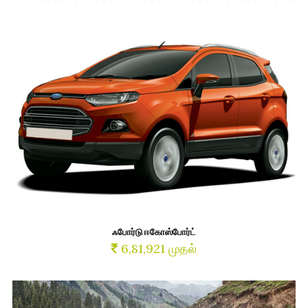
ஃபோர்டு ஈகோஸ்போர்ட்
6,81,921 முதல்