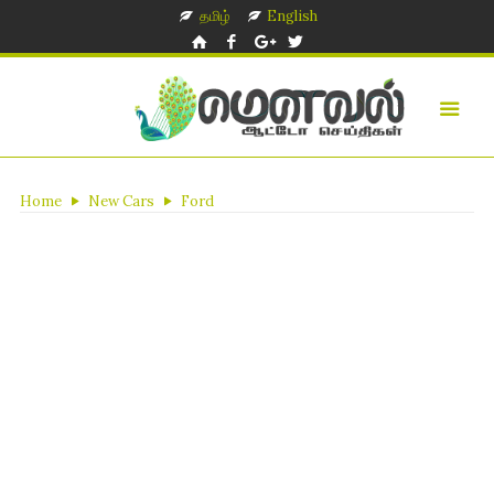
தமிழ்
English
Home
New Cars
Ford