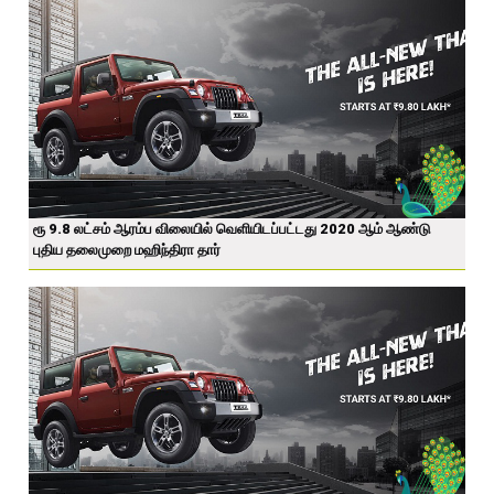
ரூ 9.8 லட்சம் ஆரம்ப விலையில் வெளியிடப்பட்டது 2020 ஆம் ஆண்டு
புதிய தலைமுறை மஹிந்திரா தார்