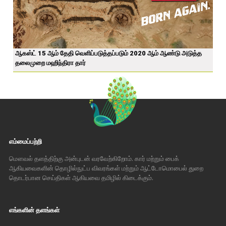
ஆகஸ்ட் 15 ஆம் தேதி வெளிப்படுத்தப்படும் 2020 ஆம் ஆண்டு அடுத்த
தலைமுறை மஹிந்திரா தார்
எம்மைப்பற்றி
மௌவல் தளத்திற்கு அன்புடன் வரவேற்கிறோம். கார் மற்றும் பைக்
ஆகியவைகளின் தொழில்நுட்ப விவரங்கள் மற்றும் ஆட்டோமொபைல் துறை
தொடர்பான செய்திகள் ஆகியவை தமிழில் கிடைக்கும்.
எங்களின் தளங்கள்