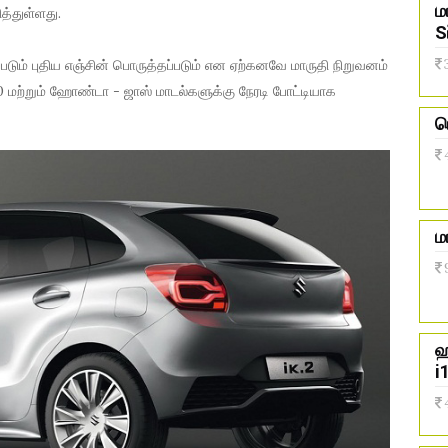
ம
ித்துள்ளது.
S
எனப்படும் புதிய எஞ்சின் பொருத்தப்படும் என ஏற்கனவே மாருதி நிறுவனம்
0 மற்றும் ஹோண்டா - ஜாஸ் மாடல்களுக்கு நேரடி போட்டியாக
ர
ம
ஹ
i