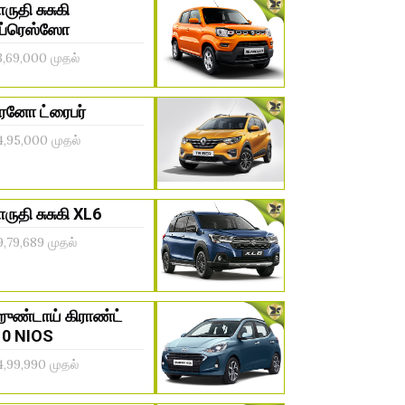
ாருதி சுசுகி
ப்ரெஸ்ஸோ
3,69,000 முதல்
ெனோ ட்ரைபர்
4,95,000 முதல்
ாருதி சுசுகி XL6
9,79,689 முதல்
ுண்டாய் கிராண்ட்
10 NIOS
4,99,990 முதல்