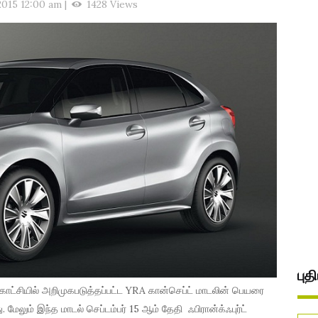
2015 12:00 am
|
1428 Views
புத
்சியில் அறிமுகபடுத்தப்பட்ட YRA கான்செப்ட் மாடலின் பெயரை
மேலும் இந்த மாடல் செப்டம்பர் 15 ஆம் தேதி ஃபிரான்க்ஃபுர்ட்