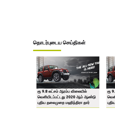
தொடர்புடைய செய்திகள்
ரூ 9.8 லட்சம் ஆரம்ப விலையில்
ரூ 9
வெளியிடப்பட்டது 2020 ஆம் ஆண்டு
வெள
புதிய தலைமுறை மஹிந்திரா தார்
புதி