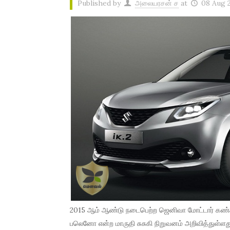
Published by
அலையரசன் ச
at
08 Aug 
2015 ஆம் ஆண்டு நடைபெற்ற ஜெனிவா மோட்டார் கண்காட
பலெனோ என்ற மாருதி சுசுகி நிறுவனம் அறிவித்துள்ளது. 