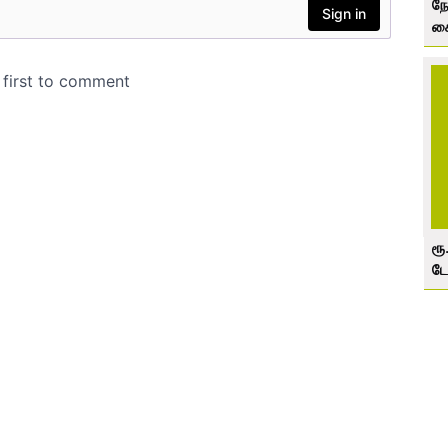
நோ
கை
ரூ
டோ