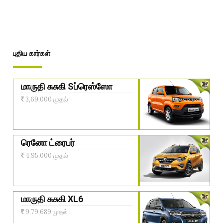
புதிய கார்கள்
மாருதி சுசுகி Sப்ரெஸ்ஸோ
3,69,000 முதல்
ரெனோ ட்ரைபர்
4,95,000 முதல்
மாருதி சுசுகி XL6
9,79,689 முதல்