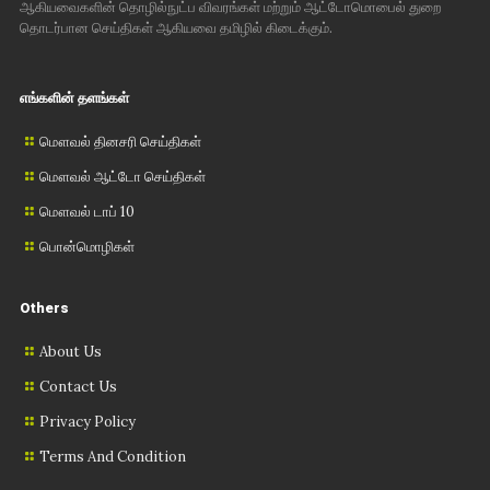
ஆகியவைகளின் தொழில்நுட்ப விவரங்கள் மற்றும் ஆட்டோமொபைல் துறை
தொடர்பான செய்திகள் ஆகியவை தமிழில் கிடைக்கும்.
எங்களின் தளங்கள்
மௌவல் தினசரி செய்திகள்
மௌவல் ஆட்டோ செய்திகள்
மௌவல் டாப் 10
பொன்மொழிகள்
Others
About Us
Contact Us
Privacy Policy
Terms And Condition