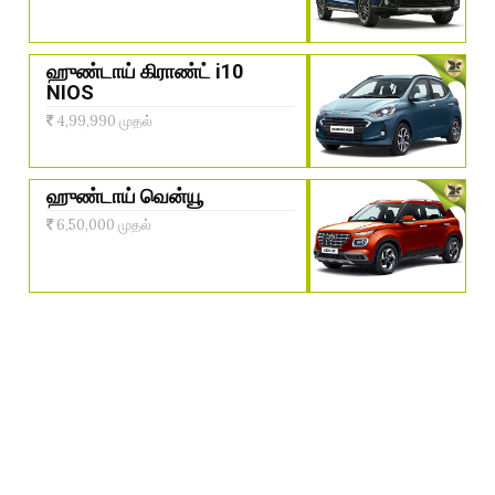
ஹுண்டாய் கிராண்ட் i10
NIOS
4,99,990 முதல்
ஹுண்டாய் வென்யூ
6,50,000 முதல்