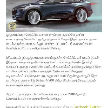
முழுமையான எலெக்ட்ரிக் காரான e - ட்ரான் குவாட்ரோ காரின்
வரைபடத்தை வெளியிட்டது ஆடி நிறுவனம். மேலும் இதன் தயாரிப்பு நிலை
மாடல் அடுத்த மாதம் நடக்கும் பிரான்க் புர்ட் மோட்டார் கண்காட்சியில்
வெளியிடப்படும் என எதிர்பார்க்கப்படுகிறது.
இந்த மாடல் ஒரு முழுமையான மற்றும் முதல் எலெக்ட்ரிக் கார் மாடல் ஆகும்.
இந்த மாடலில் முன்புற அச்சில் ஒரு மோட்டார் பின்புற அச்சில் இரண்டு
மோட்டார் மூன்று எலெக்ட்ரிக் மோட்டார் கொடுக்கப்பட்டுள்ளது. மேலும் இந்த
மாடலின் ஏரோடைனமிக் வடிவத்தில் அதிக கவனம் செலுத்தி
வடிவமைக்கப்பட்டுள்ளதாக ஆடி நிறுவனம் அறிவித்துள்ளது. மேலும் இந்த
மாடல் ஒரு முறை சார்ஜ் செய்தால் 500 கிலோமீட்டர் வரை செல்ல முடியும்
எனவும் தெரிவிக்கப்பட்டுள்ளது.
ஆடி e - ட்ரான் குவாட்ரோ எலெக்ட்ரிக் கார் மாடல் 2018 ஆண்டு
வெளியிடப்படும் என எதிர்பார்க்கப்படுகிறது.
மௌவலின் ஆட்டோ செய்திகளை உடனுக்குடன் பெற,
Facebook
,
Twitter