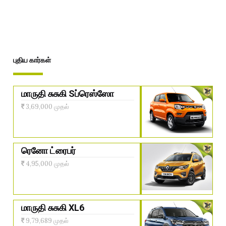
புதிய கார்கள்
மாருதி சுசுகி Sப்ரெஸ்ஸோ
3,69,000 முதல்
ரெனோ ட்ரைபர்
4,95,000 முதல்
மாருதி சுசுகி XL6
9,79,689 முதல்