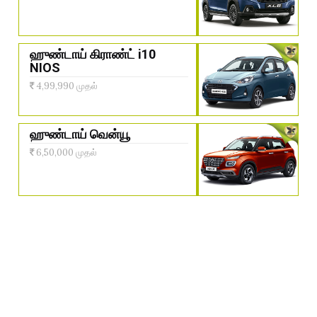
ஹுண்டாய் கிராண்ட் i10
NIOS
4,99,990 முதல்
ஹுண்டாய் வென்யூ
6,50,000 முதல்