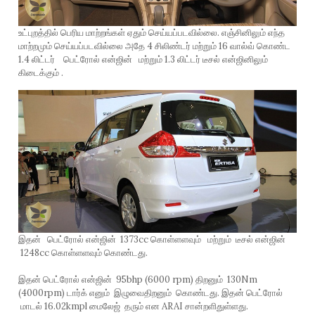
உட்புறத்தில் பெரிய மாற்றங்கள் ஏதும் செய்யப்படவில்லை. எஞ்சினிலும் எந்த
மாற்றமும் செய்யப்படவில்லை அதே 4 சிலிண்டர் மற்றும் 16 வால்வ் கொண்ட
1.4 லிட்டர் பெட்ரோல் என்ஜின் மற்றும் 1.3 லிட்டர் டீசல் என்ஜினிலும்
கிடைக்கும் .
இதன் பெட்ரோல் என்ஜின் 1373cc கொள்ளளவும் மற்றும் டீசல் என்ஜின்
1248cc கொள்ளளவும் கொண்டது.
இதன் பெட்ரோல் என்ஜின் 95bhp (6000 rpm) திறனும் 130Nm
(4000rpm) டார்க் எனும் இழுவைதிறனும் கொண்டது. இதன் பெட்ரோல்
மாடல் 16.02kmpl மைலேஜ் தரும் என ARAI சான்றளிதுள்ளது.