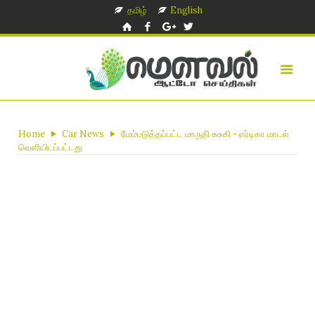
தமிழ்
English
Home
Car News
மேம்படுத்தப்பட்ட மாருதி சுசுகி - எர்டிகா மாடல்
வெளியிடப்பட்டது