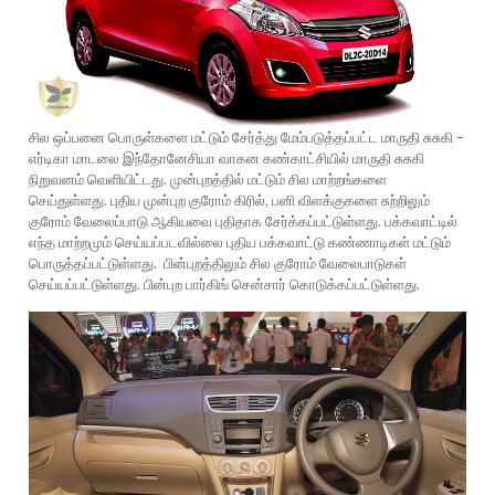
சில ஒப்பனை பொருள்களை மட்டும் சேர்த்து மேம்படுத்தப்பட்ட மாருதி சுசுகி -
எர்டிகா மாடலை இந்தோனேசியா வாகன கண்காட்சியில் மாருதி சுசுகி
நிறுவனம் வெளியிட்டது. முன்புறத்தில் மட்டும் சில மாற்றங்களை
செய்துள்ளது. புதிய முன்புற குரோம் கிரில், பனி விளக்குகளை சுற்றிலும்
குரோம் வேலைப்பாடு ஆகியவை புதிதாக சேர்க்கப்பட்டுள்ளது. பக்கவாட்டில்
எந்த மாற்றமும் செய்யப்படவில்லை புதிய பக்கவாட்டு கண்ணாடிகள் மட்டும்
பொருத்தப்பட்டுள்ளது. பின்புறத்திலும் சில குரோம் வேலைபாடுகள்
செய்யப்பட்டுள்ளது. பின்புற பார்கிங் சென்சார் கொடுக்கப்பட்டுள்ளது.