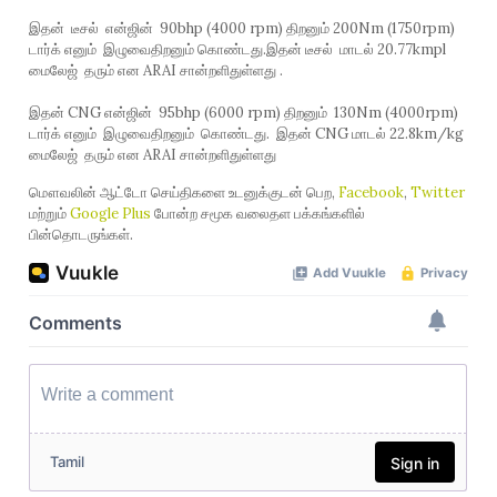
இதன் டீசல் என்ஜின் 90bhp (4000 rpm) திறனும் 200Nm (1750rpm)
டார்க் எனும் இழுவைதிறனும் கொண்டது.இதன் டீசல் மாடல் 20.77kmpl
மைலேஜ் தரும் என ARAI சான்றளிதுள்ளது .
இதன் CNG என்ஜின் 95bhp (6000 rpm) திறனும் 130Nm (4000rpm)
டார்க் எனும் இழுவைதிறனும் கொண்டது. இதன் CNG மாடல் 22.8km/kg
மைலேஜ் தரும் என ARAI சான்றளிதுள்ளது
மௌவலின் ஆட்டோ செய்திகளை உடனுக்குடன் பெற,
Facebook
,
Twitter
மற்றும்
Google Plus
போன்ற சமூக வலைதள பக்கங்களில்
பின்தொடருங்கள்.