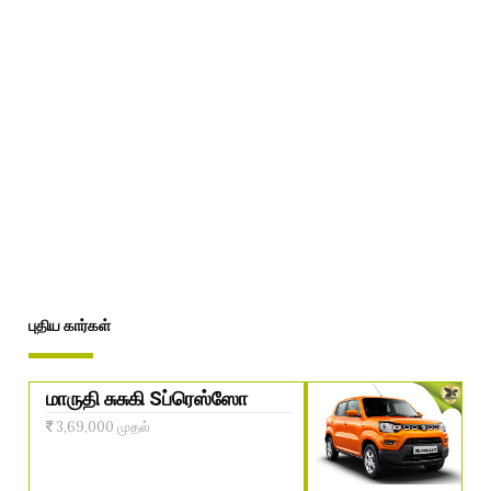
புதிய கார்கள்
மாருதி சுசுகி Sப்ரெஸ்ஸோ
3,69,000 முதல்