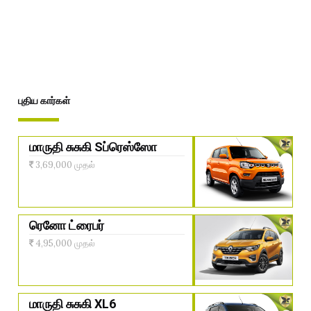
புதிய கார்கள்
மாருதி சுசுகி Sப்ரெஸ்ஸோ
3,69,000 முதல்
ரெனோ ட்ரைபர்
4,95,000 முதல்
மாருதி சுசுகி XL6