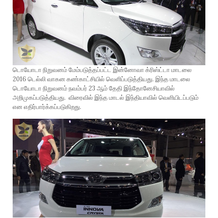
டொயோடா நிறுவனம் மேம்படுத்தப்பட்ட இன்னோவா க்ரிஸ்ட்டா மாடலை
2016 டெல்லி வாகன கண்காட்சியில் வெளிப்படுத்தியது. இந்த மாடலை
டொயோடா நிறுவனம் நவம்பர் 23 ஆம் தேதி இந்தோனேசியாவில்
அறிமுகப்படுத்தியது. விரைவில் இந்த மாடல் இந்தியாவில் வெளியிடப்படும்
என எதிர்பார்க்கப்படுகிறது.