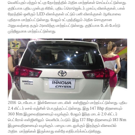
வெளிப்புறம் மற்றும் உட்புற தோற்றத்தில் அதிக மாற்றங்கள் செய்யப்பட்டுள்ளது.
குறிப்பாக புதிய முன்புற கிரில், புதிய ப்ரொஜெக்டர் முகப்பு விளக்குகள், பகல்
நேரத்தில் ஒளிரும் LED விளக்குகள் மட்டும் பனி விளக்குகள் ஆகியாவை
புதிதாக மாற்றப்பட்டுள்ளது. மேலும் உட்புறத்திலும் அதிக சொகுசான
அனுபவத்தை தரும் அளவிற்கு மாற்றப்பட்டுள்ளது. குறிப்பாக டேஸ் போர்டு
முற்றிலுமாக மாற்றப்பட்டுள்ளது.
2016 டொயோடா இன்னோவா மாடலின் என்ஜினும் மாற்றப்பட்டுள்ளது. புதிய
2.4 லிட்டர் டீசல் எஞ்சின் பொருத்தப்பட்டுள்ளது. இது 147 Bhp திறனையும்
360 Nm இழுவைதிறனையும் வழங்கும். மேலும் இந்த மாடல் 2.0 லிட்டர்
பெட்ரோல் என்ஜினிலும் வெளியிடப்படும். இது 137 Bhp திறனையும் 183 Nm
இழுவைதிறனையும் வழங்கும். பழைய மாடலுக்கும் இதற்கும் விலையில்
அதிக மாற்றங்கள் இருக்காது என்றே எதிர்பார்க்கப்படுகிறது.