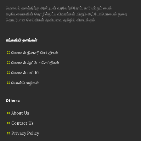
மௌவல் தளத்திற்கு அன்புடன் வரவேற்கிறோம். கார் மற்றும் பைக்
ஆகியவைகளின் தொழில்நுட்ப விவரங்கள் மற்றும் ஆட்டோமொபைல் துறை
தொடர்பான செய்திகள் ஆகியவை தமிழில் கிடைக்கும்.
எங்களின் தளங்கள்
மௌவல் தினசரி செய்திகள்
மௌவல் ஆட்டோ செய்திகள்
மௌவல் டாப் 10
பொன்மொழிகள்
Others
About Us
Contact Us
Privacy Policy