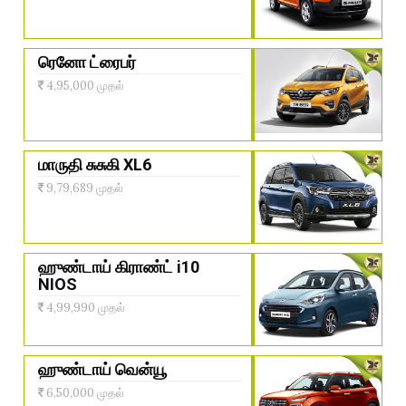
ரெனோ ட்ரைபர்
4,95,000 முதல்
மாருதி சுசுகி XL6
9,79,689 முதல்
ஹுண்டாய் கிராண்ட் i10
NIOS
4,99,990 முதல்
ஹுண்டாய் வென்யூ
6,50,000 முதல்