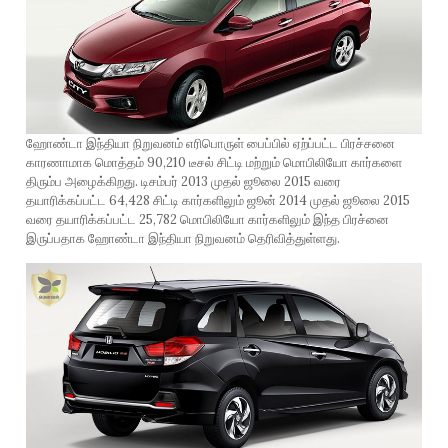
ஹோண்டா இந்தியா நிறுவனம் எரிபொருள் பைப்பில் ஏற்ப்பட்ட பிரச்சனை
காரணாமாக மொத்தம் 90,210 டீசல் சிட்டி மற்றும் மொபிலியோ கார்களை
திரும்ப அழைக்கிறது. டிசம்பர் 2013 முதல் ஜூலை 2015 வரை
தயாரிக்கப்பட்ட 64,428 சிட்டி கார்களிலும் ஜூன் 2014 முதல் ஜூலை 2015
வரை தயாரிக்கப்பட்ட 25,782 மொபிலியோ கார்களிலும் இந்த பிரச்னை
இருப்பதாக ஹோண்டா இந்தியா நிறுவனம் தெரிவித்துள்ளது.