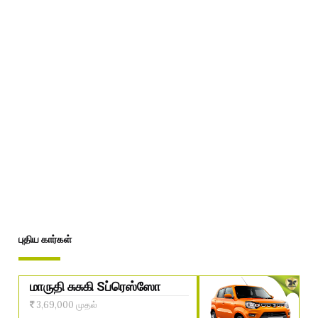
புதிய கார்கள்
மாருதி சுசுகி Sப்ரெஸ்ஸோ
3,69,000 முதல்