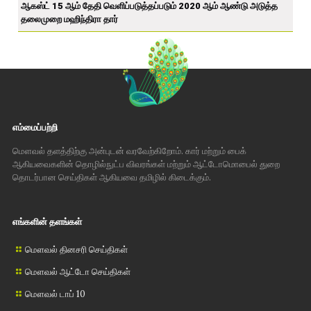
ஆகஸ்ட் 15 ஆம் தேதி வெளிப்படுத்தப்படும் 2020 ஆம் ஆண்டு அடுத்த
தலைமுறை மஹிந்திரா தார்
எம்மைப்பற்றி
மௌவல் தளத்திற்கு அன்புடன் வரவேற்கிறோம். கார் மற்றும் பைக்
ஆகியவைகளின் தொழில்நுட்ப விவரங்கள் மற்றும் ஆட்டோமொபைல் துறை
தொடர்பான செய்திகள் ஆகியவை தமிழில் கிடைக்கும்.
எங்களின் தளங்கள்
மௌவல் தினசரி செய்திகள்
மௌவல் ஆட்டோ செய்திகள்
மௌவல் டாப் 10