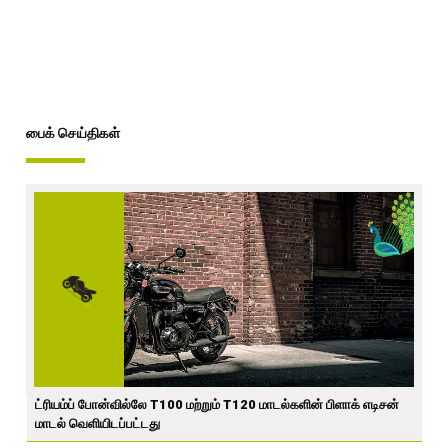
பைக் செய்திகள்
ட்ரியம்ப் போன்வில்லே T100 மற்றும் T120 மாடல்களின் பிளாக் எடிசன்
மாடல் வெளியிடப்பட்டது