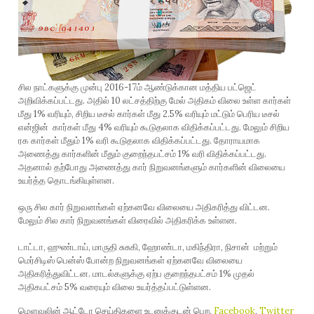
சில நாட்களுக்கு முன்பு 2016-17ம் ஆண்டுக்கான மத்திய பட்ஜெட்
அறிவிக்கப்பட்டது. அதில் 10 லட்சத்திற்கு மேல் அதிகம் விலை உள்ள கார்கள்
மீது 1% வரியும், சிறிய டீசல் கார்கள் மீது 2.5% வரியும் மட்டும் பெரிய டீசல்
என்ஜின் கார்கள் மீது 4% வரியும் கூடுதலாக விதிக்கப்பட்டது. மேலும் சிறிய
ரக கார்கள் மீதும் 1% வரி கூடுதலாக விதிக்கப்பட்டது. தோராயமாக
அணைத்து கார்களின் மீதும் குறைந்தபட்சம் 1% வரி விதிக்கப்பட்டது.
அதனால் தற்போது அணைத்து கார் நிறுவனங்களும் கார்களின் விலையை
உயர்த்த தொடங்கியுள்ளன.
ஒரு சில கார் நிறுவனங்கள் ஏற்கனவே விலையை அதிகரித்து விட்டன.
மேலும் சில கார் நிறுவனங்கள் விரைவில் அதிகரிக்க உள்ளன.
டாட்டா, ஹுண்டாய், மாருதி சுசுகி, ஹோண்டா, மகிந்திரா, நிசான் மற்றும்
மெர்சிடிஸ் பென்ஸ் போன்ற நிறுவனங்கள் ஏற்கனவே விலையை
அதிகரித்துவிட்டன. மாடல்களுக்கு ஏற்ப குறைந்தபட்சம் 1% முதல்
அதிகபட்சம் 5% வரையும் விலை உயர்த்தப்பட்டுள்ளன.
மௌவலின் ஆட்டோ செய்திகளை உடனுக்குடன் பெற,
Facebook
,
Twitter