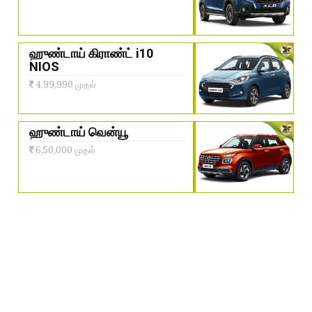
ஹுண்டாய் கிராண்ட் i10
NIOS
4,99,990 முதல்
ஹுண்டாய் வென்யூ
6,50,000 முதல்