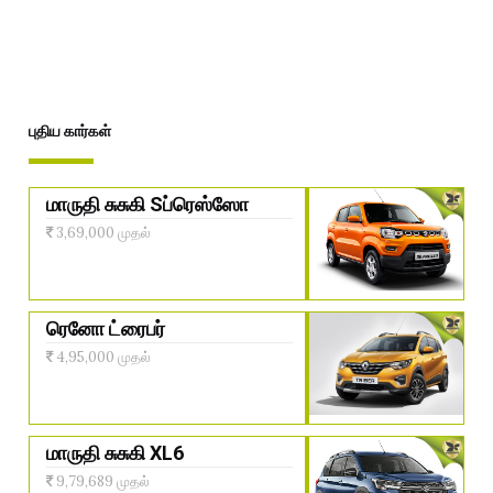
புதிய கார்கள்
மாருதி சுசுகி Sப்ரெஸ்ஸோ
3,69,000 முதல்
ரெனோ ட்ரைபர்
4,95,000 முதல்
மாருதி சுசுகி XL6
9,79,689 முதல்