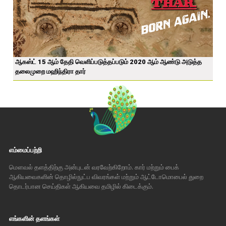
ஆகஸ்ட் 15 ஆம் தேதி வெளிப்படுத்தப்படும் 2020 ஆம் ஆண்டு அடுத்த
தலைமுறை மஹிந்திரா தார்
எம்மைப்பற்றி
மௌவல் தளத்திற்கு அன்புடன் வரவேற்கிறோம். கார் மற்றும் பைக்
ஆகியவைகளின் தொழில்நுட்ப விவரங்கள் மற்றும் ஆட்டோமொபைல் துறை
தொடர்பான செய்திகள் ஆகியவை தமிழில் கிடைக்கும்.
எங்களின் தளங்கள்