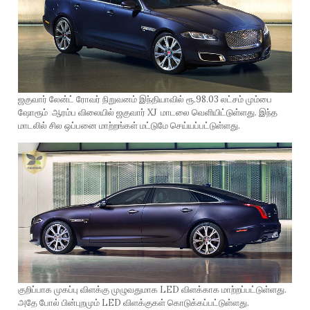
ஜகுவார் லேன்ட் ரோவர் நிறுவனம் இந்தியாவில் ரூ.98.03 லட்சம் மும்பை
ஷோரூம் ஆரம்ப விலையில் ஜகுவார் XJ மாடலை வெளியிட்டுள்ளது. இந்த
மாடலில் சில ஒப்பனை மாற்றங்கள் மட்டுமே செய்யப்பட்டுள்ளது.
குறிப்பாக முகப்பு விளக்கு முழுவதுமாக LED விளக்காக மாற்றப்பட்டுள்ளது.
அதே போல் பின்புறமும் LED விளக்குகள் கொடுக்கப்பட்டுள்ளது.