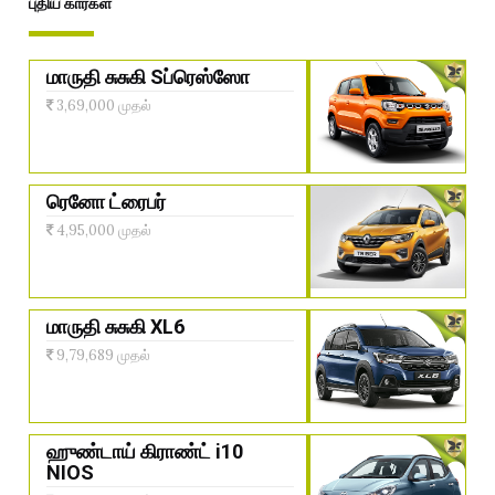
புதிய கார்கள்
மாருதி சுசுகி Sப்ரெஸ்ஸோ
3,69,000 முதல்
ரெனோ ட்ரைபர்
4,95,000 முதல்
மாருதி சுசுகி XL6
9,79,689 முதல்
ஹுண்டாய் கிராண்ட் i10
NIOS