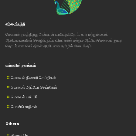
எம்மைப்பற்றி
மௌவல் தளத்திற்கு அன்புடன் வரவேற்கிறோம். கார் மற்றும் பைக்
ஆகியவைகளின் தொழில்நுட்ப விவரங்கள் மற்றும் ஆட்டோமொபைல் துறை
தொடர்பான செய்திகள் ஆகியவை தமிழில் கிடைக்கும்.
எங்களின் தளங்கள்
மௌவல் தினசரி செய்திகள்
மௌவல் ஆட்டோ செய்திகள்
மௌவல் டாப் 10
பொன்மொழிகள்
Others
About Us