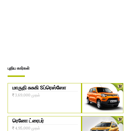
புதிய கார்கள்
மாருதி சுசுகி Sப்ரெஸ்ஸோ
3,69,000 முதல்
ரெனோ ட்ரைபர்
4,95,000 முதல்