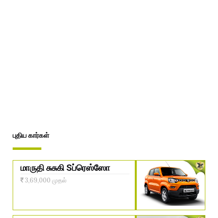
புதிய கார்கள்
மாருதி சுசுகி Sப்ரெஸ்ஸோ
3,69,000 முதல்