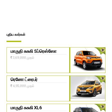
புதிய கார்கள்
மாருதி சுசுகி Sப்ரெஸ்ஸோ
3,69,000 முதல்
ரெனோ ட்ரைபர்
4,95,000 முதல்
மாருதி சுசுகி XL6