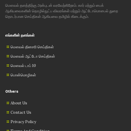
மௌவல் தளத்திற்கு அன்புடன் வரவேற்கிறோம். கார் மற்றும் பைக்
ஆகியவைகளின் தொழில்நுட்ப விவரங்கள் மற்றும் ஆட்டோமொபைல் துறை
தொடர்பான செய்திகள் ஆகியவை தமிழில் கிடைக்கும்.
எங்களின் தளங்கள்
மௌவல் தினசரி செய்திகள்
மௌவல் ஆட்டோ செய்திகள்
மௌவல் டாப் 10
பொன்மொழிகள்
Others
About Us
Contact Us
Privacy Policy