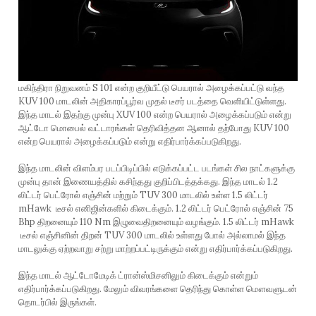
மகிந்திரா நிறுவனம் S 101 என்ற குறியீட்டு பெயரால் அழைக்கப்பட்டு வந்த
KUV 100 மாடலின் அதிகாரப்பூர்வ முதல் டீசர் படத்தை வெளியிட்டுள்ளது.
இந்த மாடல் இதற்கு முன்பு XUV 100 என்ற பெயரால் அழைக்கப்படும் என்று
ஆட்டோ மொபைல் வட்டாரங்கள் தெரிவித்தன ஆனால் தற்போது KUV 100
என்ற பெயரால் அழைக்கப்படும் என்று எதிர்பார்க்கப்படுகிறது.
இந்த மாடலின் விளம்பர படப்பிடிப்பில் எடுக்கப்பட்ட படங்கள் சில நாட்களுக்கு
முன்பு தான் இணையத்தில் கசிந்தது குறிப்பிடத்தக்கது. இந்த மாடல் 1.2
லிட்டர் பெட்ரோல் எஞ்சின் மற்றும் TUV 300 மாடலில் உள்ள 1.5 லிட்டர்
mHawk டீசல் எனிஜின்களில் கிடைக்கும். 1.2 லிட்டர் பெட்ரோல் எஞ்சின் 75
Bhp திறனையும் 110 Nm இழுவைதிறனையும் வழங்கும். 1.5 லிட்டர் mHawk
டீசல் எஞ்சினின் திறன் TUV 300 மாடலில் உள்ளது போல் அல்லாமல் இந்த
மாடலுக்கு ஏற்றவாறு சற்று மாற்றப்பட்டிருக்கும் என்று எதிர்பார்க்கப்படுகிறது.
இந்த மாடல் ஆட்டோமேடிக் ட்ரான்ஸ்மிசனிலும் கிடைக்கும் என்றும்
எதிர்பார்க்கப்படுகிறது. மேலும் விவரங்களை தெரிந்து கொள்ள மௌவளுடன்
தொடர்பில் இருங்கள்.