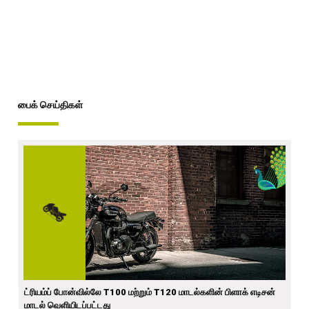
பைக் செய்திகள்
ட்ரியம்ப் போன்வில்லே T100 மற்றும் T120 மாடல்களின் பிளாக் எடிசன்
மாடல் வெளியிடப்பட்டது