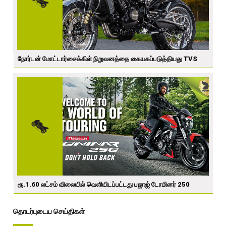
நோர்டன் மோட்டார்சைக்கிள் நிறுவனத்தை கையகப்படுத்தியது TVS
ரூ.1.60 லட்சம் விலையில் வெளியிடப்பட்டது பஜாஜ் டோமினர் 250
தொடர்புடைய செய்திகள்