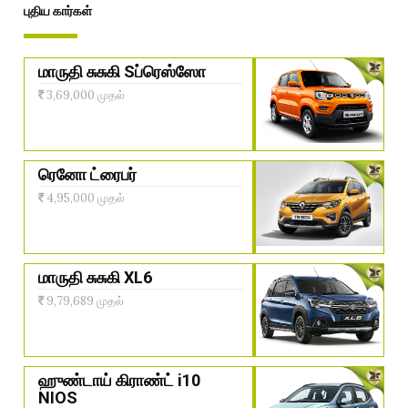
புதிய கார்கள்
மாருதி சுசுகி Sப்ரெஸ்ஸோ
3,69,000 முதல்
ரெனோ ட்ரைபர்
4,95,000 முதல்
மாருதி சுசுகி XL6
9,79,689 முதல்
ஹுண்டாய் கிராண்ட் i10
NIOS