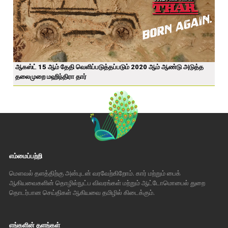
ஆகஸ்ட் 15 ஆம் தேதி வெளிப்படுத்தப்படும் 2020 ஆம் ஆண்டு அடுத்த
தலைமுறை மஹிந்திரா தார்
எம்மைப்பற்றி
மௌவல் தளத்திற்கு அன்புடன் வரவேற்கிறோம். கார் மற்றும் பைக்
ஆகியவைகளின் தொழில்நுட்ப விவரங்கள் மற்றும் ஆட்டோமொபைல் துறை
தொடர்பான செய்திகள் ஆகியவை தமிழில் கிடைக்கும்.
எங்களின் தளங்கள்