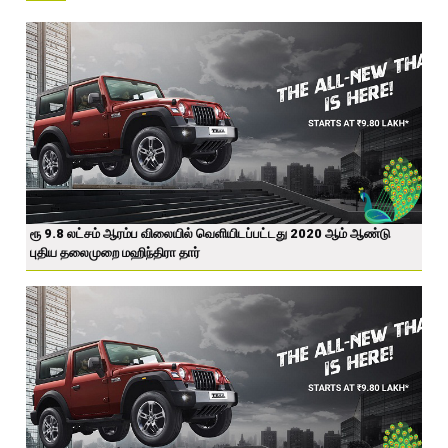
ரூ 9.8 லட்சம் ஆரம்ப விலையில் வெளியிடப்பட்டது 2020 ஆம் ஆண்டு
புதிய தலைமுறை மஹிந்திரா தார்