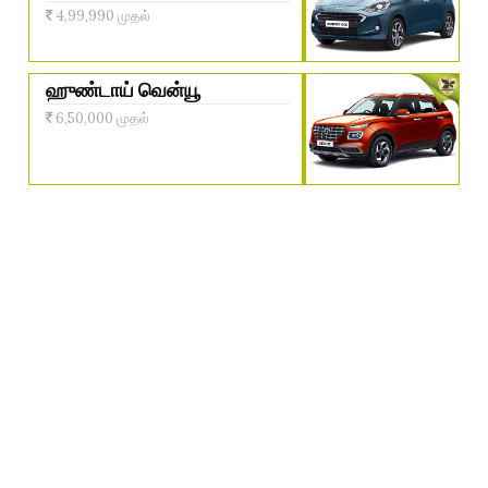
4,99,990 முதல்
ஹுண்டாய் வென்யூ
6,50,000 முதல்