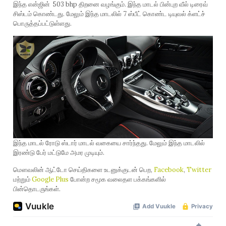
இந்த என்ஜின் 503 bhp திறனை வழங்கும். இந்த மாடல் பின்புற வீல் டிரைவ்
சிஸ்டம் கொண்டது. மேலும் இந்த மாடலில் 7 ஸ்பீட் கொண்ட டியுவல் க்ளட்ச்
பொருத்தப்பட்டுள்ளது.
இந்த மாடல் ரோடு ஸ்டார் மாடல் வகையை சார்ந்தது. மேலும் இந்த மாடலில்
இரண்டு பேர் மட்டுமே அமர முடியும்.
மௌவலின் ஆட்டோ செய்திகளை உடனுக்குடன் பெற,
Facebook
,
Twitter
மற்றும்
Google Plus
போன்ற சமூக வலைதள பக்கங்களில்
பின்தொடருங்கள்.