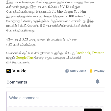
இந்த மாடல் மெர்சிடிஸ் பென்ஸ் நிறுவனத்தின் விலை உயர்ந்த சொகுசு
கார்களில் ஒன்று. இந்த மாடலில் 6.0 லிட்டர் V 12 என்ஜின்
பொருத்தப்பட்டுள்ளது. இந்த மாடல் 515 bhp திறனும் 830 Nm
இழுவைதிறனும் கொண்டது. மேலும் இந்த மாடல் 100 கிலோமீட்டர்
வேகத்தை 5 வினாடிகளுக்குள் கடக்கும் வல்லமை கொண்டது. இந்த
மாடலில் 9 ஸ்பீட் கொண்ட 9 G - ட்ரானிக்ஸ் ட்ரான்ஸ்மிசன் சிஸ்டம்
பொருத்தப்பட்டுள்ளது.
இந்த மாடல் 2.75 கோடி விலையில் வெளியிடப்படும் என
எதிர்பார்க்கப்படுகிறது.
மௌவலின் ஆட்டோ செய்திகளை உடனுக்குடன் பெற,
Facebook
,
Twitter
மற்றும்
Google Plus
போன்ற சமூக வலைதள பக்கங்களில்
பின்தொடருங்கள்.