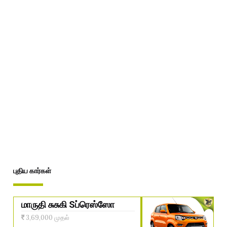
புதிய கார்கள்
மாருதி சுசுகி Sப்ரெஸ்ஸோ
3,69,000 முதல்