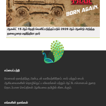
ஆகஸ்ட் 15 ஆம் தேதி வெளிப்படுத்தப்படும் 2020 ஆம் ஆண்டு அடுத்த
தலைமுறை மஹிந்திரா தார்
எம்மைப்பற்றி
மௌவல் தளத்திற்கு அன்புடன் வரவேற்கிறோம். கார் மற்றும் பைக்
ஆகியவைகளின் தொழில்நுட்ப விவரங்கள் மற்றும் ஆட்டோமொபைல் துறை
தொடர்பான செய்திகள் ஆகியவை தமிழில் கிடைக்கும்.
எங்களின் தளங்கள்