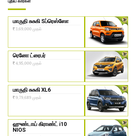
புதிய கார்கள்
மாருதி சுசுகி Sப்ரெஸ்ஸோ
3,69,000 முதல்
ரெனோ ட்ரைபர்
4,95,000 முதல்
மாருதி சுசுகி XL6
9,79,689 முதல்
ஹுண்டாய் கிராண்ட் i10
NIOS