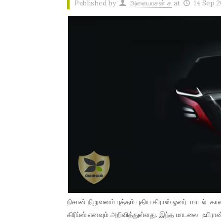
Published by
அலையரசன் ச
at
14 Sep 2
நிசான் நிறுவனம் புத்தம் புதிய கிராஸ் ஓவர் மாடல் 
கிரிப்ஸ் எனவும் அறிவித்துள்ளது. இந்த மாடலை ஃபிரான்