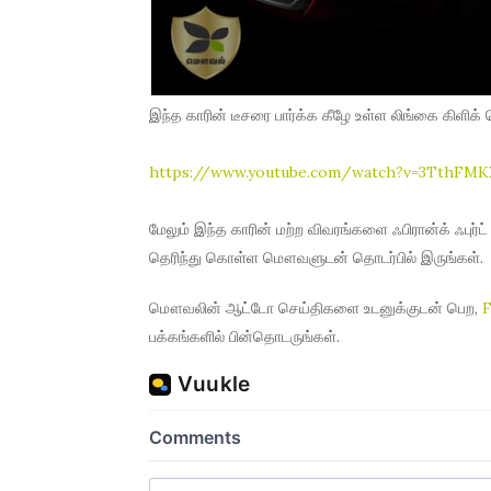
இந்த காரின் டீசரை பார்க்க கீழே உள்ள லிங்கை கிளிக் 
https://www.youtube.com/watch?v=3TthFMKX
மேலும் இந்த காரின் மற்ற விவரங்களை ஃபிரான்க் ஃபுர்
தெரிந்து கொள்ள மௌவளுடன் தொடர்பில் இருங்கள்.
மௌவலின் ஆட்டோ செய்திகளை உடனுக்குடன் பெற,
பக்கங்களில் பின்தொடருங்கள்.