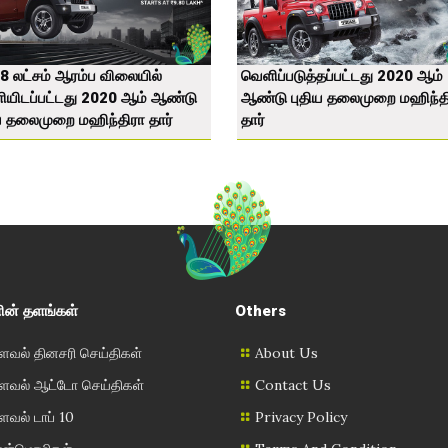
.8 லட்சம் ஆரம்ப விலையில்
வெளிப்படுத்தப்பட்டது 2020 ஆம்
ியிடப்பட்டது 2020 ஆம் ஆண்டு
ஆண்டு புதிய தலைமுறை மஹிந்த
ய தலைமுறை மஹிந்திரா தார்
தார்
ின் தளங்கள்
Others
வல் தினசரி செய்திகள்
About Us
வல் ஆட்டோ செய்திகள்
Contact Us
வல் டாப் 10
Privacy Policy