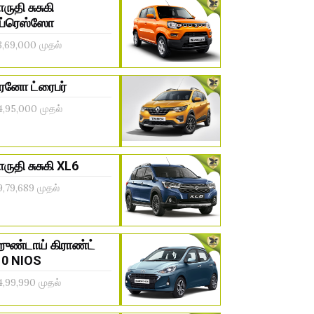
ாருதி சுசுகி
ப்ரெஸ்ஸோ
3,69,000 முதல்
ெனோ ட்ரைபர்
4,95,000 முதல்
ாருதி சுசுகி XL6
9,79,689 முதல்
ுண்டாய் கிராண்ட்
10 NIOS
4,99,990 முதல்