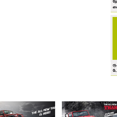
நோ
கை
ரூ
டோ