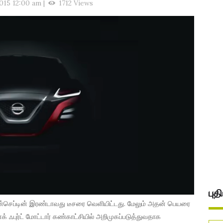
015 12:00 am
|
1712 Views
புத
கான்செப்டின் இரண்டாவது டீசரை வெளியிட்டது. மேலும் அதன் பெயரை
க் ஃபுர்ட் மோட்டார் கண்காட்சியில் அறிமுகப்படுத்துவதாக