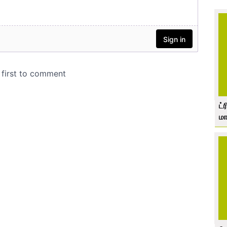
ட்
மா