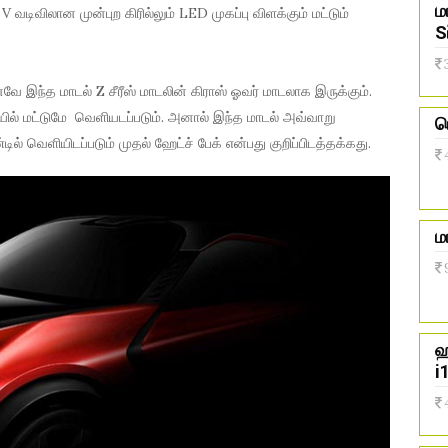
ம
V வடிவிலான முன்புற கிரில்லும் LED முகப்பு விளக்கும் மட்டும்
S
னவே இந்த மாடல் Z சீரீஸ் மாடலின் கிராஸ் ஓவர் மாடலாக இருக்கும்.
கையில் மட்டுமே வெளியடப்படும். அனால் இந்த மாடல் அவ்வாறு
ர
டில் வெளியிடப்படும் முதல் ஹேட்ச் பேக் என்பது குறிப்பிடத்தக்கது.
ம
ஹ
i