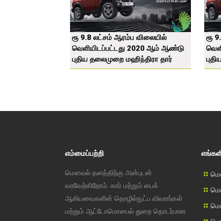
ரூ 9.8 லட்சம் ஆரம்ப விலையில்
ரூ 9
வெளியிடப்பட்டது 2020 ஆம் ஆண்டு
வெள
புதிய தலைமுறை மஹிந்திரா தார்
புதி
எம்மைப்பற்றி
எங்கள
மௌவல் தளத்திற்கு அன்புடன்
மௌ
வரவேற்கிறோம். கார் மற்றும் பைக்
மௌ
ஆகியவைகளின் தொழில்நுட்ப விவரங்கள்
மௌ
மற்றும் ஆட்டோமொபைல் துறை தொடர்பான