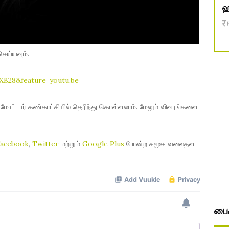
ஹ
செய்யவும்.
B28&feature=youtu.be
ட் மோட்டார் கண்காட்சியில் தெரிந்து கொள்ளலாம். மேலும் விவரங்களை
Facebook
,
Twitter
மற்றும்
Google Plus
போன்ற சமூக வலைதள
பைக