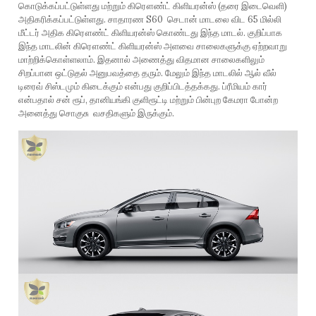
கொடுக்கப்பட்டுள்ளது மற்றும் கிரௌண்ட் கிளியரன்ஸ் (தரை இடைவெளி)
அதிகரிக்கப்பட்டுள்ளது. சாதாரண S60 செடான் மாடலை விட 65 மில்லி
மீட்டர் அதிக கிரௌண்ட் கிளியரன்ஸ் கொண்டது இந்த மாடல். குறிப்பாக
இந்த மாடலின் கிரௌண்ட் கிளியரன்ஸ் அளவை சாலைகளுக்கு ஏற்றவாறு
மாற்றிக்கொள்ளலாம். இதனால் அணைத்து விதமான சாலைகளிலும்
சிறப்பான ஒட்டுதல் அனுபவத்தை தரும். மேலும் இந்த மாடலில் ஆல் வீல்
டிரைவ் சிஸ்டமும் கிடைக்கும் என்பது குறிப்பிடத்தக்கது. ப்ரீமியம் கார்
என்பதால் சன் ரூப், தானியங்கி குளிரூட்டி மற்றும் பின்புற கேமரா போன்ற
அனைத்து சொகுசு வசதிகளும் இருக்கும்.