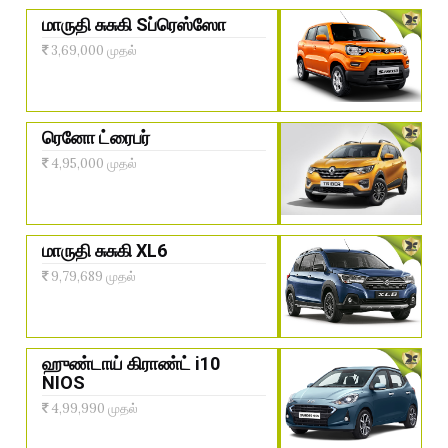
மாருதி சுசுகி Sப்ரெஸ்ஸோ
3,69,000 முதல்
ரெனோ ட்ரைபர்
4,95,000 முதல்
மாருதி சுசுகி XL6
9,79,689 முதல்
ஹுண்டாய் கிராண்ட் i10
NIOS
4,99,990 முதல்