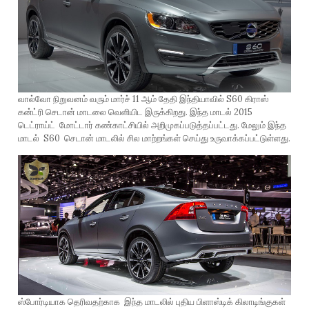
வால்வோ நிறுவனம் வரும் மார்ச் 11 ஆம் தேதி இந்தியாவில் S60 கிராஸ்
கன்ட்ரி செடான் மாடலை வெளியிட இருக்கிறது. இந்த மாடல் 2015
டெட்ராய்ட் மோட்டார் கண்காட்சியில் அறிமுகப்படுத்தப்பட்டது. மேலும் இந்த
மாடல் S60 செடான் மாடலில் சில மாற்றங்கள் செய்து உருவாக்கப்பட்டுள்ளது.
ஸ்போர்டியாக தெரிவதற்காக இந்த மாடலில் புதிய பிளாஸ்டிக் கிலாடிங்குகள்