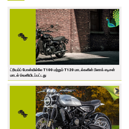
ட்ரியம்ப் போன்வில்லே T100 மற்றும் T120 மாடல்களின் பிளாக் எடிசன்
மாடல் வெளியிடப்பட்டது