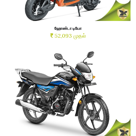
ஹோண்டா டியோ
52,093 முதல்