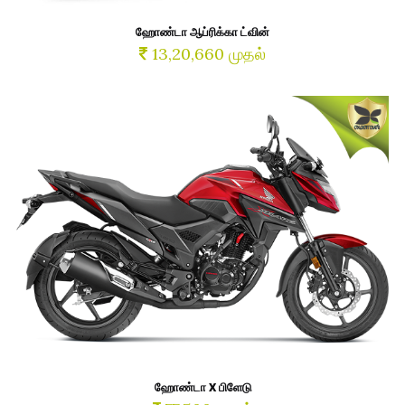
ஹோண்டா ஆப்ரிக்கா ட்வின்
13,20,660 முதல்
ஹோண்டா X பிளேடு