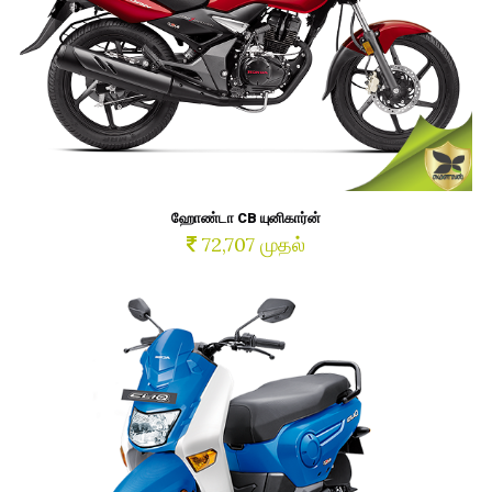
ஹோண்டா CB யுனிகார்ன்
72,707 முதல்