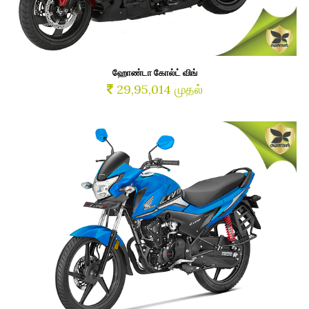
ஹோண்டா கோல்ட் விங்
29,95,014 முதல்