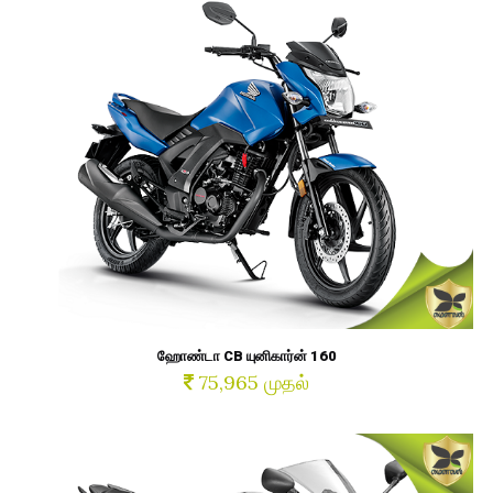
ஹோண்டா CB யுனிகார்ன் 160
75,965 முதல்