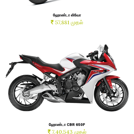
ஹோண்டா லிவோ
57,881 முதல்
ஹோண்டா CBR 650F
7,40,543 முதல்