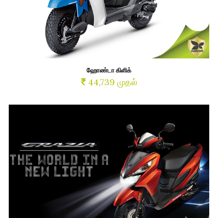
ஹோண்டா கிளிக்
44,739 முதல்