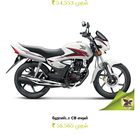
54,553 முதல்
ஹோண்டா CB ஷைன்
58,565 முதல்