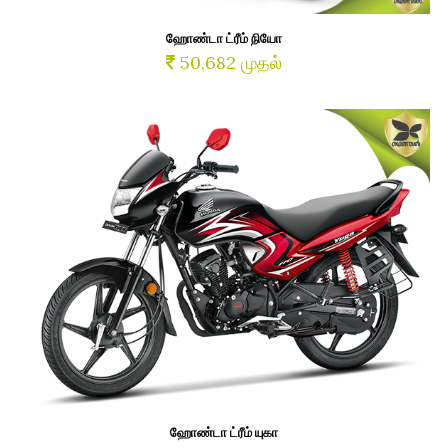
ஹோண்டா ட்ரீம் நியோ
50,682 முதல்
ஹோண்டா ட்ரீம் யுகா