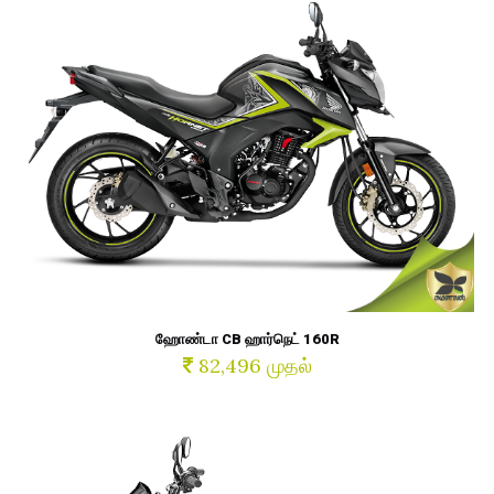
ஹோண்டா CB ஹார்நெட் 160R
82,496 முதல்