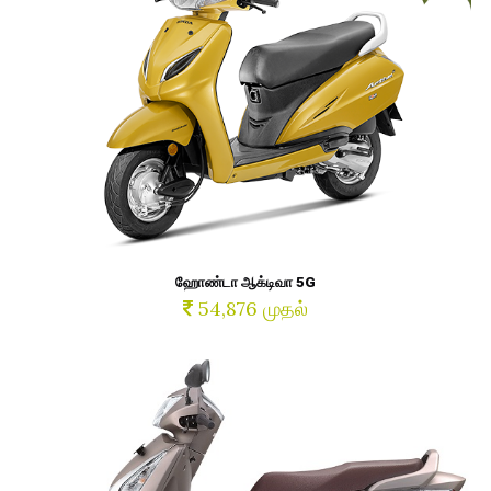
ஹோண்டா ஆக்டிவா 5G
54,876 முதல்