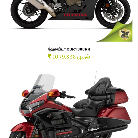
ஹோண்டா CBR1000RR
16,79,838 முதல்