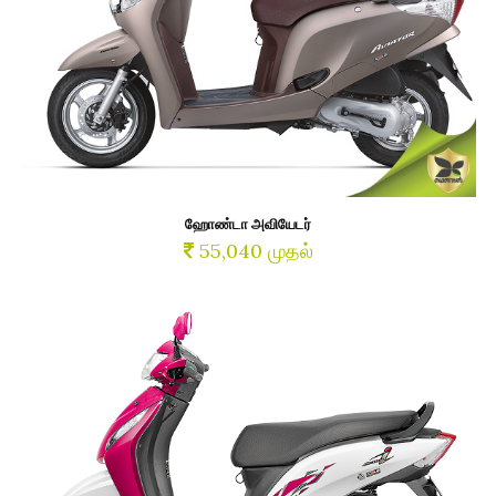
ஹோண்டா அவியேடர்
55,040 முதல்