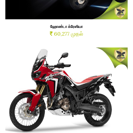
ஹோண்டா க்ரேஸியா
60,277 முதல்