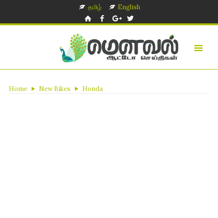
தமிழ்
English
Home
New Bikes
Honda