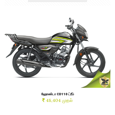
ஹோண்டா CD110 ட்ரீம்
48,404 முதல்