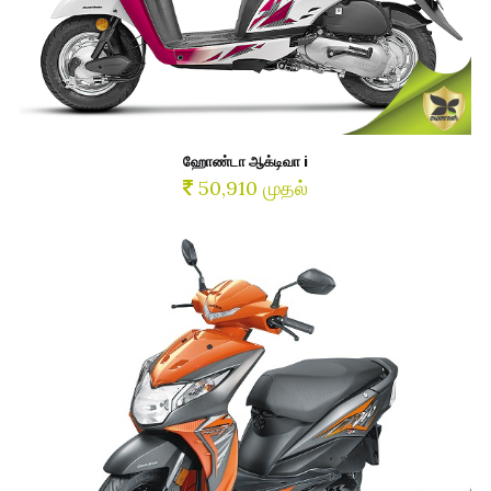
ஹோண்டா ஆக்டிவா i
50,910 முதல்