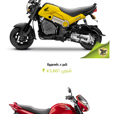
ஹோண்டா நவி
43,867 முதல்