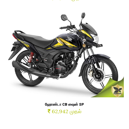
ஹோண்டா CB ஷைன் SP
62,942 முதல்