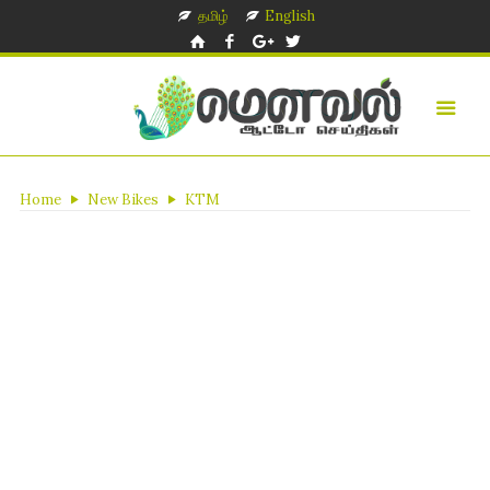
தமிழ்
English
Home
New Bikes
KTM