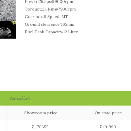
Power:
26.5ps@9000rpm
Torque:
22.6Nm@7500rpm
Gear box:
6 Speed, MT
Ground clearence:
165mm
Fuel Tank Capacity:
12 Liter
வேரியன்ட்ஸ்
Showroom price
On road price
170655
191990