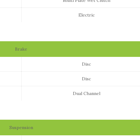
Multi Plate Wet Clutch
Electric
Brake
Disc
Disc
Dual Channel
Suspension