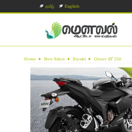
தமிழ்
English
Home
New Bikes
Suzuki
Gixxer SF 250