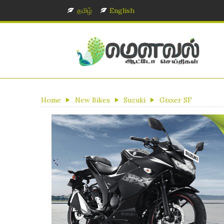
தமிழ்
English
Home
New Bikes
Suzuki
Gixxer SF