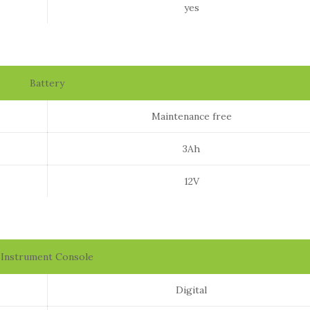
yes
Battery
Maintenance free
3Ah
12V
Instrument Console
Digital