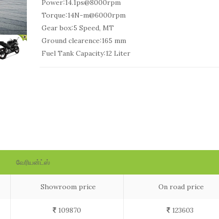
Power:
14.1ps@8000rpm
Torque:
14N-m@6000rpm
Gear box:
5 Speed, MT
Ground clearence:
165 mm
Fuel Tank Capacity:
12 Liter
வேரியன்ட்ஸ்
Showroom price
On road price
109870
123603